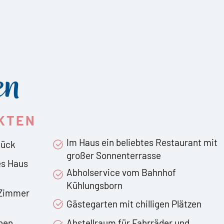
en
KTEN
Im Haus ein beliebtes Restaurant mit
tück
großer Sonnenterrasse
es Haus
Abholservice vom Bahnhof
Kühlungsborn
 Zimmer
Gästegarten mit chilligen Plätzen
inen
Abstellraum für Fahrräder und