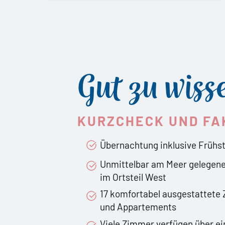
Gut zu wiss
KURZCHECK UND FA
Übernachtung inklusive Frühs
Unmittelbar am Meer gelegen
im Ortsteil West
17 komfortabel ausgestattete
und Appartements
Viele Zimmer verfügen über e